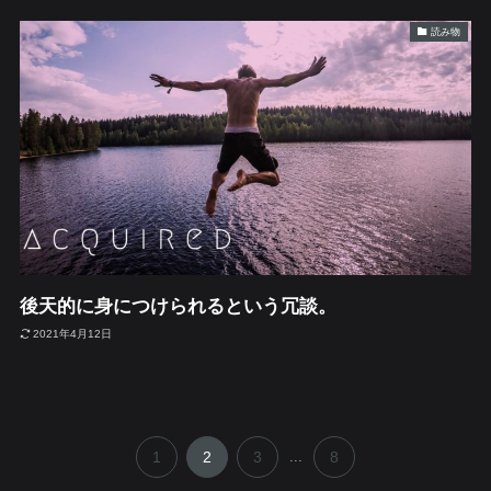
読み物
後天的に身につけられるという冗談。
2021年4月12日
1
2
3
...
8