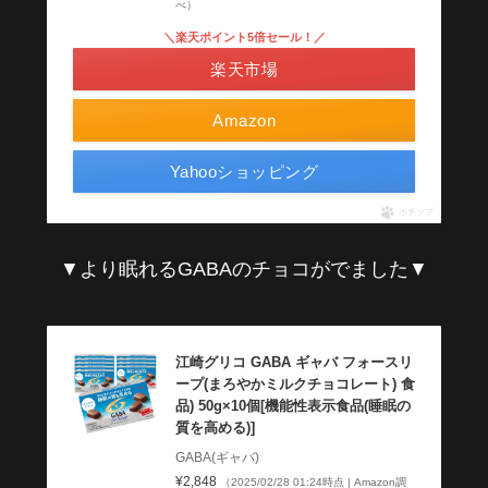
べ）
＼楽天ポイント5倍セール！／
楽天市場
Amazon
Yahooショッピング
ポチップ
▼より眠れるGABAのチョコがでました▼
江崎グリコ GABA ギャバ フォースリ
ープ(まろやかミルクチョコレート) 食
品) 50g×10個[機能性表示食品(睡眠の
質を高める)]
GABA(ギャバ)
¥2,848
（2025/02/28 01:24時点 | Amazon調