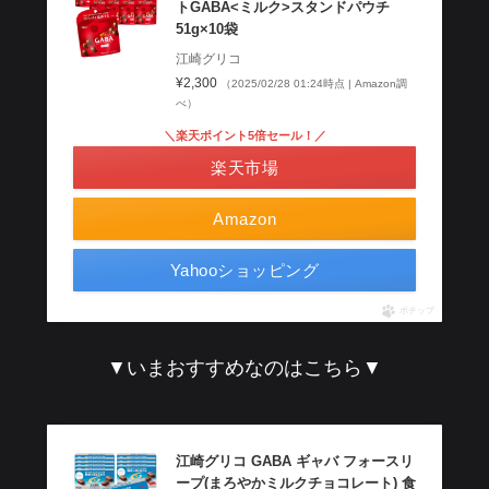
トGABA<ミルク>スタンドパウチ
51g×10袋
江崎グリコ
¥2,300
（2025/02/28 01:24時点 | Amazon調
べ）
＼楽天ポイント5倍セール！／
楽天市場
Amazon
Yahooショッピング
ポチップ
▼いまおすすめなのはこちら▼
江崎グリコ GABA ギャバ フォースリ
ープ(まろやかミルクチョコレート) 食