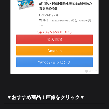
品) 50g×10個[機能性表示食品(睡眠の
質を高める)]
GABA(ギャバ)
¥2,848
（2025/02/28 01:24時点 | Amazon調
べ）
＼楽天ポイント5倍セール！／
楽天市場
Amazon
Yahooショッピング
ポチップ
▼おすすめ商品！画像をクリック▼